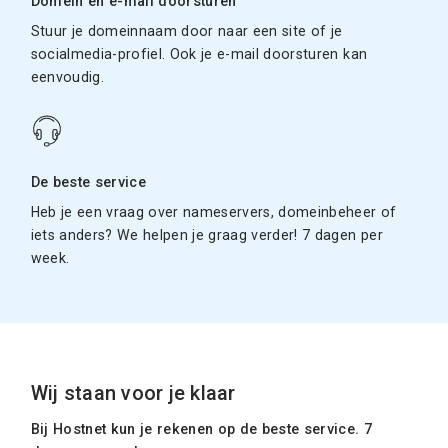
Domein en e-mail doorsturen
Stuur je domeinnaam door naar een site of je
socialmedia-profiel. Ook je e-mail doorsturen kan
eenvoudig.
De beste service
Heb je een vraag over nameservers, domeinbeheer of
iets anders? We helpen je graag verder! 7 dagen per
week.
Wij staan voor je klaar
Bij Hostnet kun je rekenen op de beste service. 7